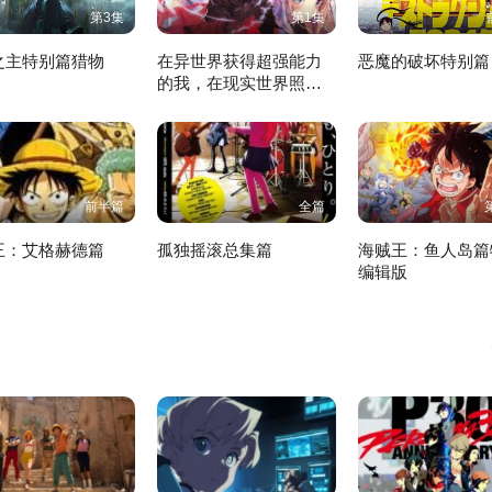
第3集
第1集
之主特别篇猎物
在异世界获得超强能力
恶魔的破坏特别篇
的我，在现实世界照样
无敌～等级提升改变人
生命运～ 特别篇
前半篇
全篇
王：艾格赫德篇
孤独摇滚总集篇
海贼王：鱼人岛篇
编辑版