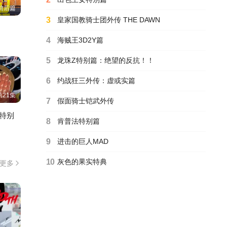
前后篇
3
皇家国教骑士团外传 THE DAWN
工作细胞特典
第5集
4
海贼王3D2Y篇
5
龙珠Z特别篇：绝望的反抗！！
约战狂三外传：虚或
实篇
第1集
6
约战狂三外传：虚或实篇
第21集
7
假面骑士铠武外传
鬼灭之刃 柱众会议・
特别
蝶屋敷篇
HD高清
8
肯普法特别篇
9
进击的巨人MAD
高达创战者TRY特别
篇
10
灰色的果实特典
更多
HD中字
风灵玉秀特别篇
第1集