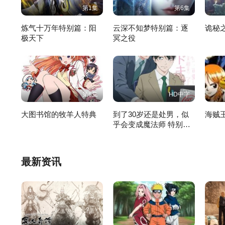
第1集
第6集
炼气十万年特别篇：阳
云深不知梦特别篇：逐
诡秘
极天下
冥之役
第6集
HD中字
大图书馆的牧羊人特典
到了30岁还是处男，似
海贼
乎会变成魔法师 特别编
集版
最新资讯