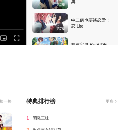
典
第2集
中二病也要谈恋爱！
恋 Lite
第7集
飙速宅男 Re:RIDE
HD高清
战国无双SP真田之章
第1集
魔法少女奈叶前传永
恒恋曲
特典排行榜
换一换
更多
第4集
死亡笔记后篇
1
開発三昧
第2集
2
出包王女特别篇