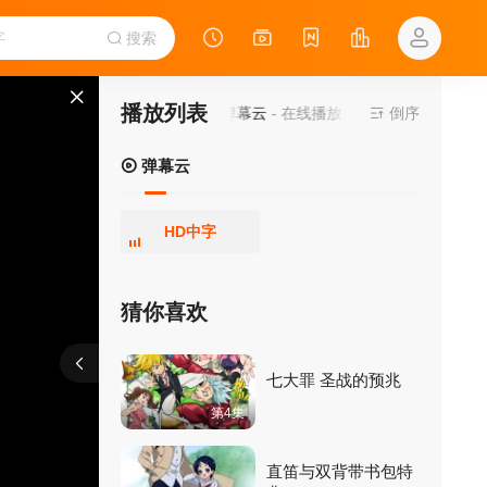
搜索
播放列表
当前资源来源
弹幕云
- 在线播放,无需安装播放器
倒序
弹幕云
HD中字
猜你喜欢
报错
刷新
上一集
下一集
七大罪 圣战的预兆
第4集
直笛与双背带书包特