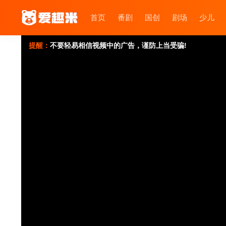
首页
番剧
国创
剧场
少儿
提醒：
不要轻易相信视频中的广告，谨防上当受骗!
如果无法播放请重新刷新页面，或者切换线路。
视频载入速度跟网速有关，请耐心等待几秒钟。